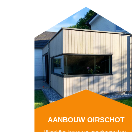
AANBOUW OIRSCHOT
Uitbreiding keuken en woonkamer d.m.v.