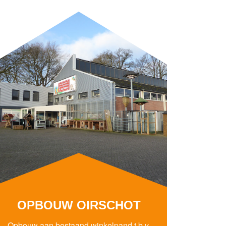
OPBOUW OIRSCHOT
Opbouw aan bestaand winkelpand t.b.v.